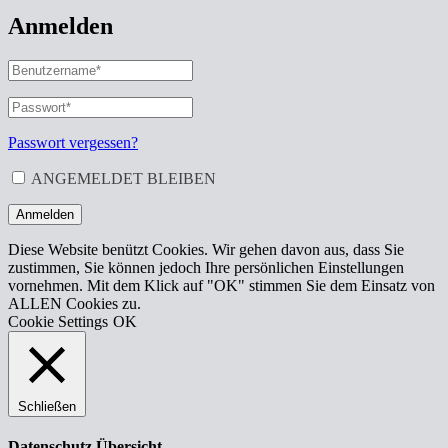
Anmelden
BENUTZERNAME
ODER
E-
PASSWORT
*
ERFORDERLICH
MAIL-
ADRESSE
*
Passwort vergessen?
ERFORDERLICH
ANGEMELDET BLEIBEN
Anmelden
Diese Website benützt Cookies. Wir gehen davon aus, dass Sie
zustimmen, Sie können jedoch Ihre persönlichen Einstellungen
vornehmen. Mit dem Klick auf "OK" stimmen Sie dem Einsatz von
ALLEN Cookies zu.
Cookie Settings
OK
Schließen
Datenschutz Übersicht