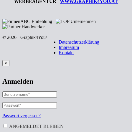
WERBEAGENTUR
WWW.GRAPHIK4YOU.AT
© 2026 - Graphik4You
/
Datenschutzerklärung
Impressum
Kontakt
×
Anmelden
BENUTZERNAME
ODER
E-
PASSWORT
*
ERFORDERLICH
MAIL-
ADRESSE
*
Passwort vergessen?
ERFORDERLICH
ANGEMELDET BLEIBEN