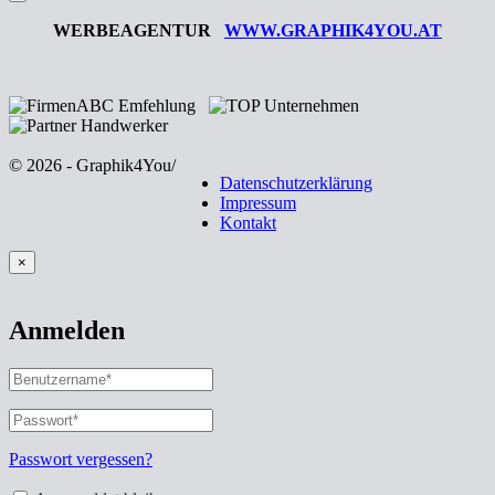
WERBEAGENTUR
WWW.GRAPHIK4YOU.AT
© 2026 - Graphik4You
/
Datenschutzerklärung
Impressum
Kontakt
×
Anmelden
Benutzername
oder
E-
Passwort
*
Erforderlich
Mail-
Adresse
*
Passwort vergessen?
Erforderlich