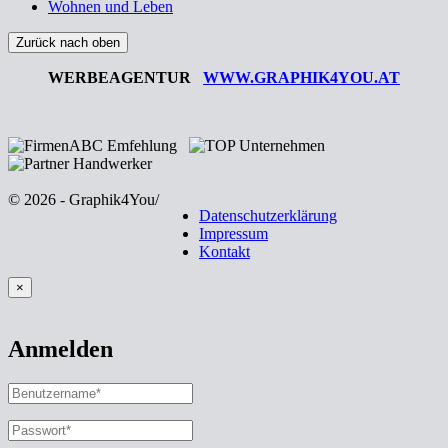
Wohnen und Leben
Zurück nach oben
WERBEAGENTUR
WWW.GRAPHIK4YOU.AT
© 2026 - Graphik4You
/
Datenschutzerklärung
Impressum
Kontakt
×
Anmelden
BENUTZERNAME
ODER
E-
PASSWORT
*
ERFORDERLICH
MAIL-