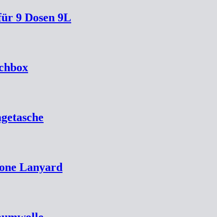
ür 9 Dosen 9L
chbox
agetasche
hone Lanyard
Baumwolle