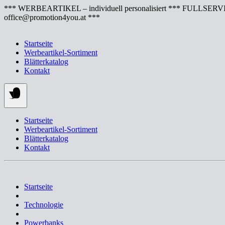
Springe
*** WERBEARTIKEL – individuell personalisiert *** FULLSERVI
zum
office@promotion4you.at ***
Inhalt
Startseite
Werbeartikel-Sortiment
Blätterkatalog
Kontakt
Startseite
Werbeartikel-Sortiment
Blätterkatalog
Kontakt
Startseite
Technologie
Powerbanks