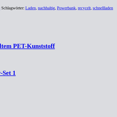
e
Schlagwörter:
Laden
,
nachhaltig
,
Powerbank
,
recycelt
,
schnellladen
ltem PET-Kunststoff
-Set 1