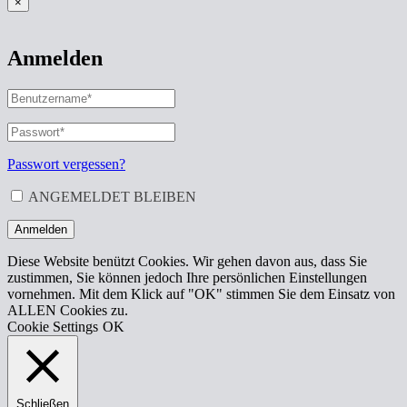
×
Anmelden
BENUTZERNAME
ODER
E-
PASSWORT
*
ERFORDERLICH
MAIL-
ADRESSE
*
Passwort vergessen?
ERFORDERLICH
ANGEMELDET BLEIBEN
Anmelden
Diese Website benützt Cookies. Wir gehen davon aus, dass Sie
zustimmen, Sie können jedoch Ihre persönlichen Einstellungen
vornehmen. Mit dem Klick auf "OK" stimmen Sie dem Einsatz von
ALLEN Cookies zu.
Cookie Settings
OK
Schließen