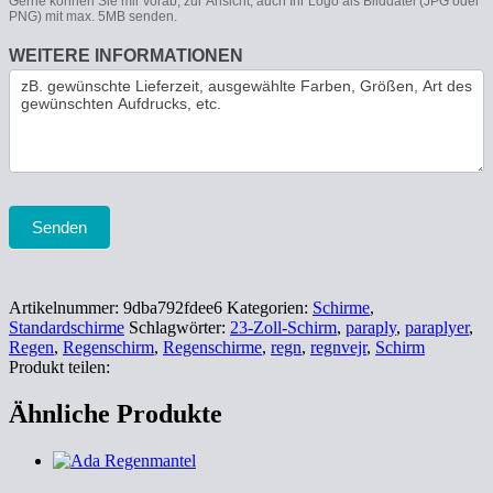
Gerne können Sie mir vorab, zur Ansicht, auch Ihr Logo als Bilddatei (JPG oder
PNG) mit max. 5MB senden.
WEITERE INFORMATIONEN
Senden
Artikelnummer:
9dba792fdee6
Kategorien:
Schirme
,
Standardschirme
Schlagwörter:
23-Zoll-Schirm
,
paraply
,
paraplyer
,
Regen
,
Regenschirm
,
Regenschirme
,
regn
,
regnvejr
,
Schirm
Produkt teilen:
Ähnliche Produkte