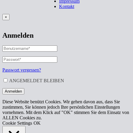
Impressum
Kontakt
×
Anmelden
BENUTZERNAME
ODER
E-
PASSWORT
*
ERFORDERLICH
MAIL-
ADRESSE
*
Passwort vergessen?
ERFORDERLICH
ANGEMELDET BLEIBEN
Anmelden
Diese Website benützt Cookies. Wir gehen davon aus, dass Sie
zustimmen, Sie können jedoch Ihre persönlichen Einstellungen
vornehmen. Mit dem Klick auf "OK" stimmen Sie dem Einsatz von
ALLEN Cookies zu.
Cookie Settings
OK