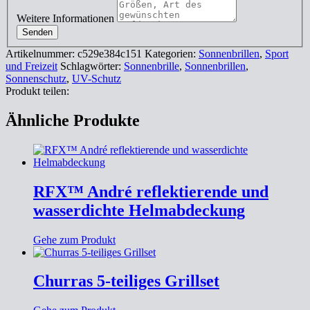
Weitere Informationen
Senden
Artikelnummer:
c529e384c151
Kategorien:
Sonnenbrillen
,
Sport
und Freizeit
Schlagwörter:
Sonnenbrille
,
Sonnenbrillen
,
Sonnenschutz
,
UV-Schutz
Produkt teilen:
Ähnliche Produkte
RFX™ André reflektierende und
wasserdichte Helmabdeckung
Gehe zum Produkt
Churras 5-teiliges Grillset