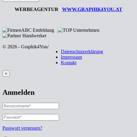
WERBEAGENTUR
WWW.GRAPHIK4YOU.AT
© 2026 - Graphik4You
/
Datenschutzerklärung
Impressum
Kontakt
×
Anmelden
Benutzername
oder
E-
Passwort
*
Erforderlich
Mail-
Adresse
*
Passwort vergessen?
Erforderlich