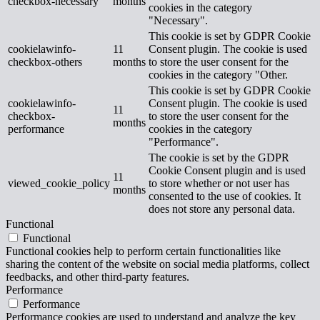
checkbox-necessary
months
cookies in the category
"Necessary".
This cookie is set by GDPR Cookie
cookielawinfo-
11
Consent plugin. The cookie is used
checkbox-others
months
to store the user consent for the
cookies in the category "Other.
This cookie is set by GDPR Cookie
cookielawinfo-
Consent plugin. The cookie is used
11
checkbox-
to store the user consent for the
months
performance
cookies in the category
"Performance".
The cookie is set by the GDPR
Cookie Consent plugin and is used
11
viewed_cookie_policy
to store whether or not user has
months
consented to the use of cookies. It
does not store any personal data.
Functional
Functional
Functional cookies help to perform certain functionalities like
sharing the content of the website on social media platforms, collect
feedbacks, and other third-party features.
Performance
Performance
Performance cookies are used to understand and analyze the key