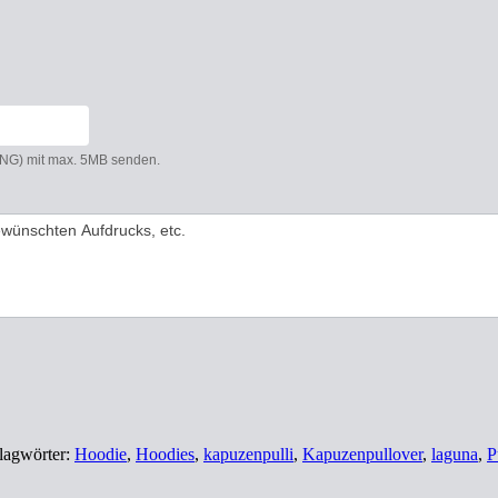
 PNG) mit max. 5MB senden.
lagwörter:
Hoodie
,
Hoodies
,
kapuzenpulli
,
Kapuzenpullover
,
laguna
,
P