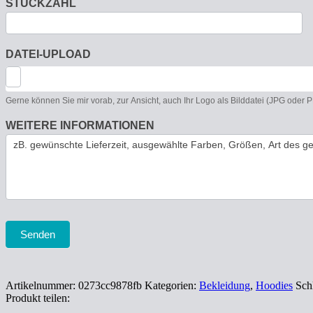
STÜCKZAHL
DATEI-UPLOAD
Gerne können Sie mir vorab, zur Ansicht, auch Ihr Logo als Bilddatei (JPG oder
WEITERE INFORMATIONEN
Senden
Artikelnummer:
0273cc9878fb
Kategorien:
Bekleidung
,
Hoodies
Sch
Produkt teilen: