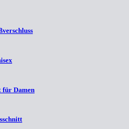
ßverschluss
isex
t für Damen
schnitt