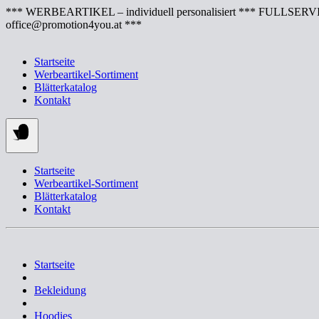
Springe
*** WERBEARTIKEL – individuell personalisiert *** FULLSERVI
zum
office@promotion4you.at ***
Inhalt
Startseite
Werbeartikel-Sortiment
Blätterkatalog
Kontakt
Startseite
Werbeartikel-Sortiment
Blätterkatalog
Kontakt
Startseite
Bekleidung
Hoodies