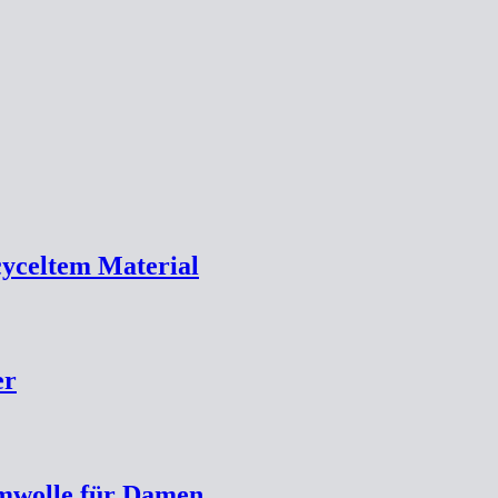
ecyceltem Material
er
umwolle für Damen