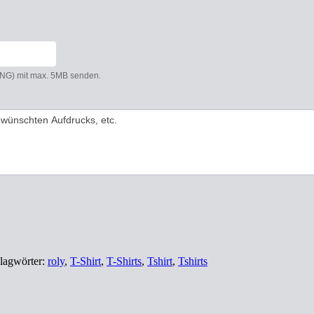
 PNG) mit max. 5MB senden.
lagwörter:
roly
,
T-Shirt
,
T-Shirts
,
Tshirt
,
Tshirts