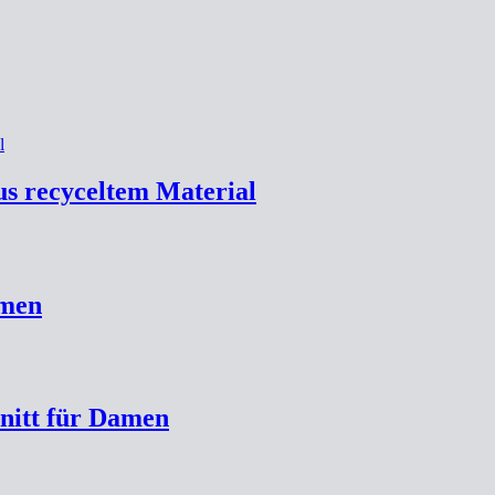
aus recyceltem Material
amen
hnitt für Damen