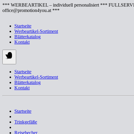
Springe
*** WERBEARTIKEL – individuell personalisiert *** FULLSERVI
zum
office@promotion4you.at ***
Inhalt
Startseite
Werbeartikel-Sortiment
Blätterkatalog
Kontakt
Startseite
Werbeartikel-Sortiment
Blätterkatalog
Kontakt
Startseite
Trinkgefäße
Reisebecher