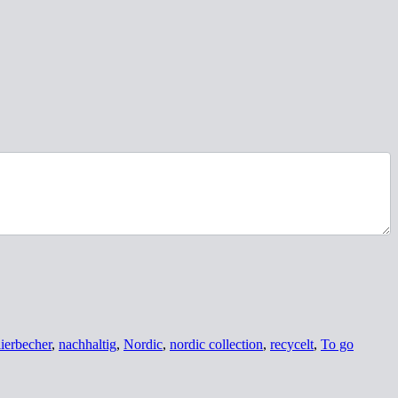
lierbecher
,
nachhaltig
,
Nordic
,
nordic collection
,
recycelt
,
To go