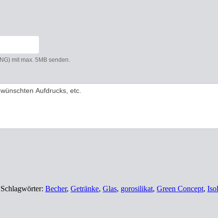
 PNG) mit max. 5MB senden.
Schlagwörter:
Becher
,
Getränke
,
Glas
,
gorosilikat
,
Green Concept
,
Iso