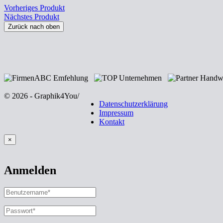
Vorheriges Produkt
Nächstes Produkt
Zurück nach oben
© 2026 - Graphik4You
/
Datenschutzerklärung
Impressum
Kontakt
×
Anmelden
BENUTZERNAME
ODER
E-
PASSWORT
*
ERFORDERLICH
MAIL-