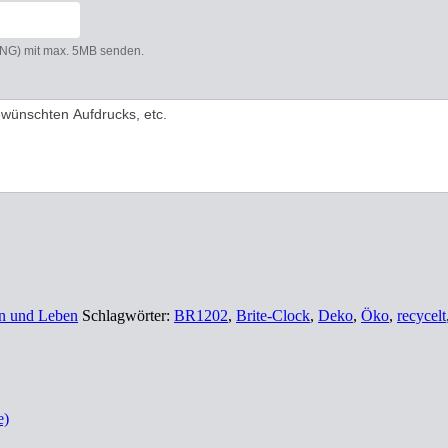
 PNG) mit max. 5MB senden.
 und Leben
Schlagwörter:
BR1202
,
Brite-Clock
,
Deko
,
Öko
,
recycelt