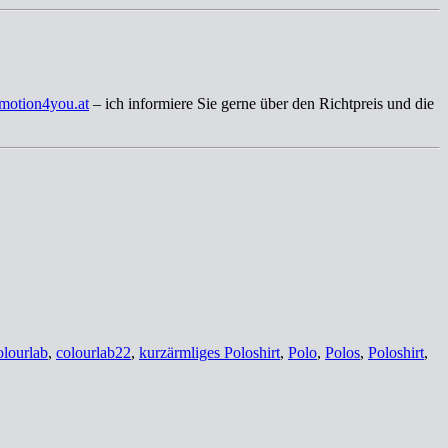
motion4you.at
– ich informiere Sie gerne über den Richtpreis und die
olourlab
,
colourlab22
,
kurzärmliges Poloshirt
,
Polo
,
Polos
,
Poloshirt
,