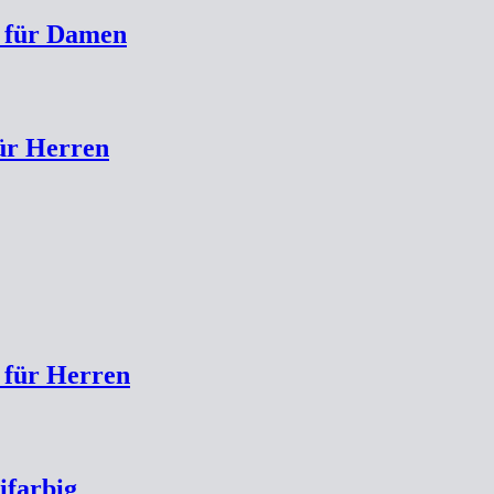
e für Damen
ür Herren
 für Herren
ifarbig