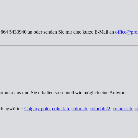
3 664 5433940 an oder senden Sie mir eine kurze E-Mail an
office@pro
ormular aus und Sie erhalten so schnell wie möglich eine Antwort.
chlagwörter:
Calgary polo
,
color lab
,
colorlab
,
colorlab22
,
colour lab
,
c