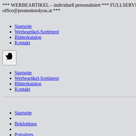
Springe
*** WERBEARTIKEL – individuell personalisiert *** FULLSERVI
zum
office@promotion4you.at ***
Inhalt
Startseite
Werbeartikel-Sortiment
Blätterkatalog
Kontakt
Startseite
Werbeartikel-Sortiment
Blätterkatalog
Kontakt
Startseite
Bekleidung
Poloshirts