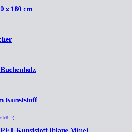
0 x 180 cm
cher
 Buchenholz
m Kunststoff
 PET-Kunststoff (blaue Mine)