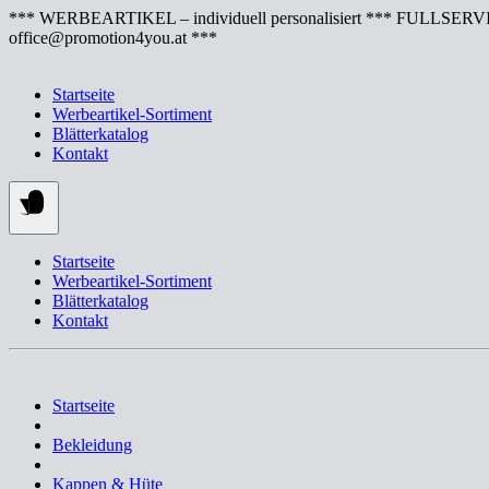
Springe
*** WERBEARTIKEL – individuell personalisiert *** FULLSERVI
zum
office@promotion4you.at ***
Inhalt
Startseite
Werbeartikel-Sortiment
Blätterkatalog
Kontakt
Startseite
Werbeartikel-Sortiment
Blätterkatalog
Kontakt
Startseite
Bekleidung
Kappen & Hüte