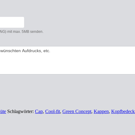
 PNG) mit max. 5MB senden.
üte
Schlagwörter:
Cap
,
Cool-fit
,
Green Concept
,
Kappen
,
Kopfbedeck