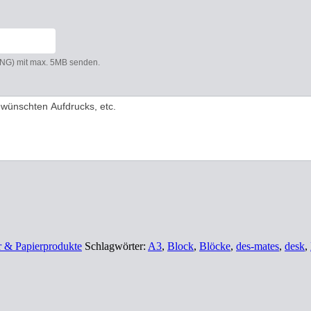
 PNG) mit max. 5MB senden.
r & Papierprodukte
Schlagwörter:
A3
,
Block
,
Blöcke
,
des-mates
,
desk
,