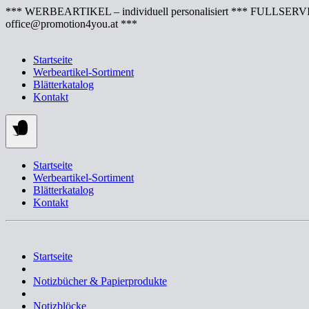
Springe
*** WERBEARTIKEL – individuell personalisiert *** FULLSERVI
zum
office@promotion4you.at ***
Inhalt
Startseite
Werbeartikel-Sortiment
Blätterkatalog
Kontakt
Startseite
Werbeartikel-Sortiment
Blätterkatalog
Kontakt
Startseite
Notizbücher & Papierprodukte
Notizblöcke