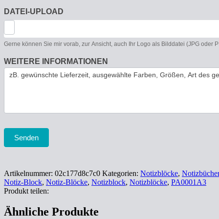
DATEI-UPLOAD
Gerne können Sie mir vorab, zur Ansicht, auch Ihr Logo als Bilddatei (JPG oder
WEITERE INFORMATIONEN
Senden
Artikelnummer:
02c177d8c7c0
Kategorien:
Notizblöcke
,
Notizbüche
Notiz-Block
,
Notiz-Blöcke
,
Notizblock
,
Notizblöcke
,
PA0001A3
Produkt teilen:
Ähnliche Produkte