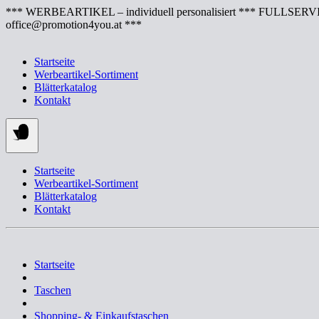
Springe
*** WERBEARTIKEL – individuell personalisiert *** FULLSERVI
zum
office@promotion4you.at ***
Inhalt
Startseite
Werbeartikel-Sortiment
Blätterkatalog
Kontakt
Startseite
Werbeartikel-Sortiment
Blätterkatalog
Kontakt
Startseite
Taschen
Shopping- & Einkaufstaschen