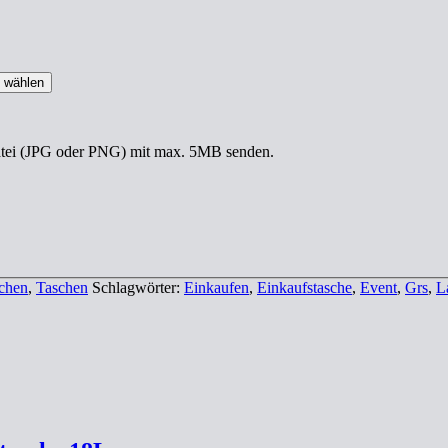
i wählen
datei (JPG oder PNG) mit max. 5MB senden.
chen
,
Taschen
Schlagwörter:
Einkaufen
,
Einkaufstasche
,
Event
,
Grs
,
L