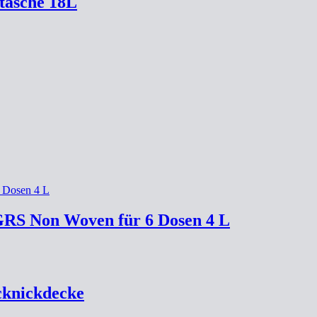
tasche 18L
GRS Non Woven für 6 Dosen 4 L
cknickdecke