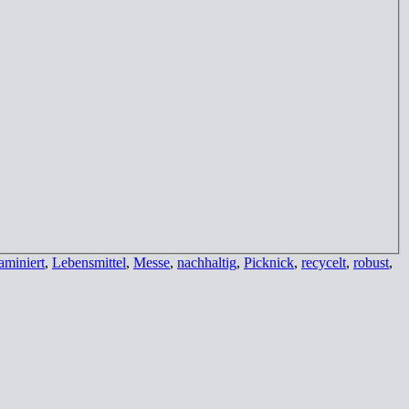
aminiert
,
Lebensmittel
,
Messe
,
nachhaltig
,
Picknick
,
recycelt
,
robust
,