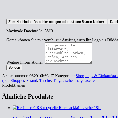
Zum Hochladen Datei hier ablegen oder auf den Button klicken.
Date
Maximale Dateigröße: 5MB
Gerne können Sie mir vorab, zur Ansicht, auch Ihr Logo als Bild
Weitere Informationen
Senden
Artikelnummer:
062910b69df7
Kategorien:
Shopping- & Einkaufstas
rpet
,
Shopper
,
Strand
,
Tasche
,
Tragetasche
,
Tragetaschen
Produkt teilen:
Ähnliche Produkte