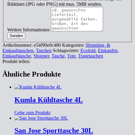
Bilddatei (JPG oder PNG) mit max. 5MB senden.
Weitere Informationen
Senden
Artikelnummer:
e54f90e0c480
Kategorien:
Shopping- &
Einkaufstaschen
,
Taschen
Schlagwörter:
Ecofold
,
Einkaufen
,
Einkaufstasche
,
Shopper
,
Tasche
,
Tote
,
Tragetaschen
Produkt teilen:
Ähnliche Produkte
Kumla Kühltasche 4L
Gehe zum Produkt
San Jose Sporttasche 30L