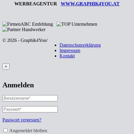
WERBEAGENTUR
WWW.GRAPHIK4YOU.AT
© 2026 - Graphik4You
/
Datenschutzerklärung
Impressum
Kontakt
×
Anmelden
Benutzername
oder
E-
Passwort
*
Erforderlich
Mail-
Adresse
*
Passwort vergessen?
Erforderlich
Angemeldet bleiben