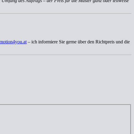
 Umfang des Auftrags – der Preis für die Muster ganz oder teilweise
motion4you.at
– ich informiere Sie gerne über den Richtpreis und die