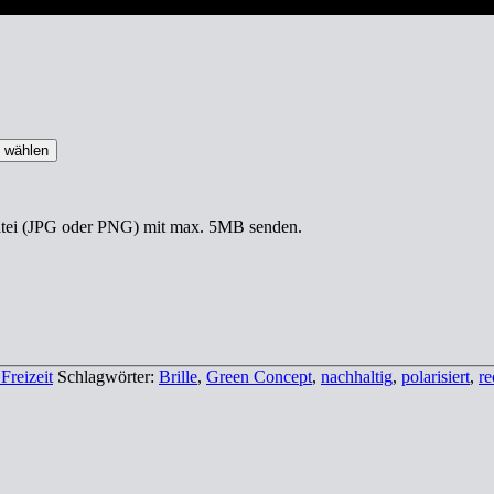
i wählen
datei (JPG oder PNG) mit max. 5MB senden.
Freizeit
Schlagwörter:
Brille
,
Green Concept
,
nachhaltig
,
polarisiert
,
re