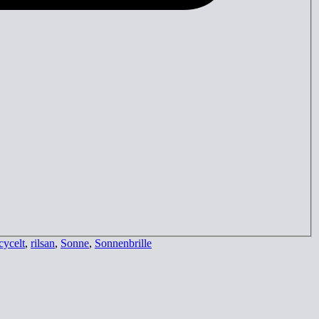
cycelt
,
rilsan
,
Sonne
,
Sonnenbrille