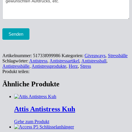
Senden
Artikelnummer:
51733f099986
Kategorien:
Giveaways
,
Stressbälle
Schlagwörter:
Antistress
,
Antistressartikel
,
Antistressball
,
Antistressbälle
,
Antistressprodukte
,
Herz
,
Stress
Produkt teilen:
Ähnliche Produkte
Attis Antistress Kuh
Gehe zum Produkt