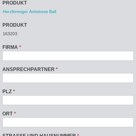
Anfrage
PRODUKT
PRODUKT
FIRMA
*
ANSPRECHPARTNER
*
PLZ
*
ORT
*
STRASSE UND HAUSNUMMER
*