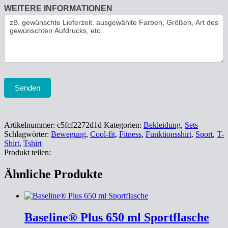
WEITERE INFORMATIONEN
Senden
Artikelnummer:
c5fcf2272d1d
Kategorien:
Bekleidung
,
Sets
Schlagwörter:
Bewegung
,
Cool-fit
,
Fitness
,
Funktionsshirt
,
Sport
,
T-
Shirt
,
Tshirt
Produkt teilen:
Ähnliche Produkte
Baseline® Plus 650 ml Sportflasche