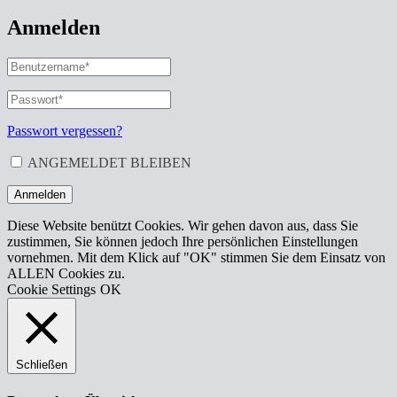
Anmelden
BENUTZERNAME
ODER
E-
PASSWORT
*
ERFORDERLICH
MAIL-
ADRESSE
*
Passwort vergessen?
ERFORDERLICH
ANGEMELDET BLEIBEN
Anmelden
Diese Website benützt Cookies. Wir gehen davon aus, dass Sie
zustimmen, Sie können jedoch Ihre persönlichen Einstellungen
vornehmen. Mit dem Klick auf "OK" stimmen Sie dem Einsatz von
ALLEN Cookies zu.
Cookie Settings
OK
Schließen