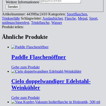
Weitere Informationen
Senden
Artikelnummer:
4439ffac2410
Kategorien:
Sportflaschen
,
Trinkgefäße
Schlagwörter:
Auslaufsicher
,
Flasche
,
Mepal
,
Sport
,
spülmaschinenfest
,
Trinkflasche
,
Wasser
Produkt teilen:
Ähnliche Produkte
Paddle Flaschenöffner
Gehe zum Produkt
Cielo doppelwandiger Edelstahl-
Weinkühler
Gehe zum Produkt