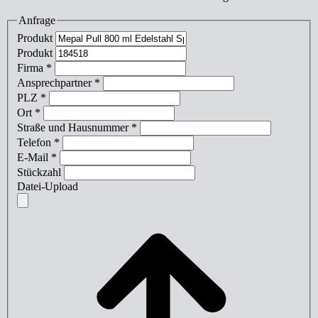
Anfrage
Produkt
Produkt
Firma
*
Ansprechpartner
*
PLZ
*
Ort
*
Straße und Hausnummer
*
Telefon
*
E-Mail
*
Stückzahl
Datei-Upload