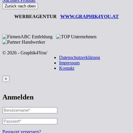
Nächstes Produkt
Zurück nach oben
WERBEAGENTUR
WWW.GRAPHIK4YOU.AT
© 2026 - Graphik4You
/
Datenschutzerklärung
Impressum
Kontakt
×
Anmelden
BENUTZERNAME
ODER
E-
PASSWORT
*
ERFORDERLICH
MAIL-
ADRESSE
*
Passwort vergessen?