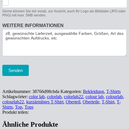
Gerne können Sie mir vorab, zur Ansicht, auch Ihr Logo als Bilddatei (JPG oder
PNG) mit max. 5MB senden.
WEITERE INFORMATIONEN
Senden
Artikelnummer:
38766d98cbda
Kategorien:
Bekleidung
,
T-Shirts
Schlagwörter:
color lab
,
colorlab
,
colorlab22
,
colour lab
,
colourlab
,
colourlab22
,
kurzärmliges T-Shirt
,
Oberteil
,
Oberteile
,
T-Shirt
,
T-
Shirts
,
Top
,
Tops
Produkt teilen:
Ähnliche Produkte