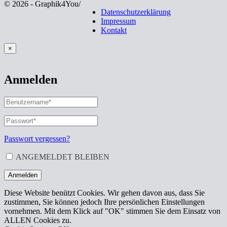
© 2026 - Graphik4You
/
Datenschutzerklärung
Impressum
Kontakt
×
Anmelden
BENUTZERNAME
ODER
E-
PASSWORT
*
ERFORDERLICH
MAIL-
ADRESSE
*
Passwort vergessen?
ERFORDERLICH
ANGEMELDET BLEIBEN
Anmelden
Diese Website benützt Cookies. Wir gehen davon aus, dass Sie
zustimmen, Sie können jedoch Ihre persönlichen Einstellungen
vornehmen. Mit dem Klick auf "OK" stimmen Sie dem Einsatz von
ALLEN Cookies zu.