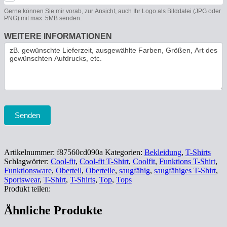
Gerne können Sie mir vorab, zur Ansicht, auch Ihr Logo als Bilddatei (JPG oder
PNG) mit max. 5MB senden.
WEITERE INFORMATIONEN
Senden
Artikelnummer:
f87560cd090a
Kategorien:
Bekleidung
,
T-Shirts
Schlagwörter:
Cool-fit
,
Cool-fit T-Shirt
,
Coolfit
,
Funktions T-Shirt
,
Funktionsware
,
Oberteil
,
Oberteile
,
saugfähig
,
saugfähiges T-Shirt
,
Sportswear
,
T-Shirt
,
T-Shirts
,
Top
,
Tops
Produkt teilen:
Ähnliche Produkte