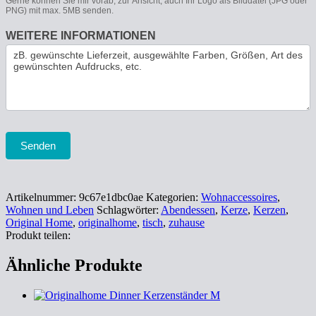
Gerne können Sie mir vorab, zur Ansicht, auch Ihr Logo als Bilddatei (JPG oder
PNG) mit max. 5MB senden.
WEITERE INFORMATIONEN
Senden
Artikelnummer:
9c67e1dbc0ae
Kategorien:
Wohnaccessoires
,
Wohnen und Leben
Schlagwörter:
Abendessen
,
Kerze
,
Kerzen
,
Original Home
,
originalhome
,
tisch
,
zuhause
Produkt teilen:
Ähnliche Produkte