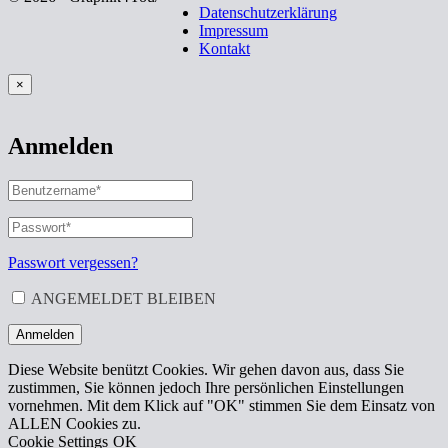
Datenschutzerklärung
Impressum
Kontakt
×
Anmelden
BENUTZERNAME
ODER
E-
PASSWORT
*
ERFORDERLICH
MAIL-
ADRESSE
*
Passwort vergessen?
ERFORDERLICH
ANGEMELDET BLEIBEN
Anmelden
Diese Website benützt Cookies. Wir gehen davon aus, dass Sie
zustimmen, Sie können jedoch Ihre persönlichen Einstellungen
vornehmen. Mit dem Klick auf "OK" stimmen Sie dem Einsatz von
ALLEN Cookies zu.
Cookie Settings
OK