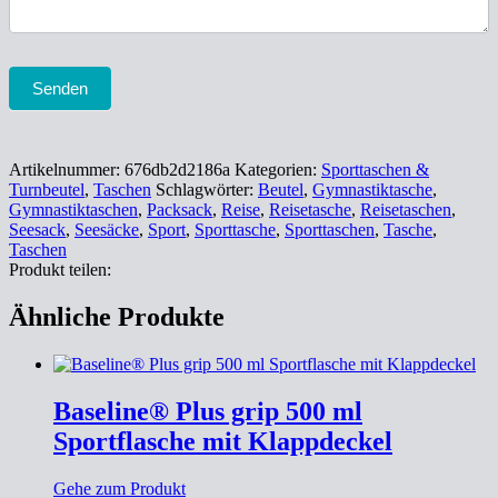
Senden
Artikelnummer:
676db2d2186a
Kategorien:
Sporttaschen &
Turnbeutel
,
Taschen
Schlagwörter:
Beutel
,
Gymnastiktasche
,
Gymnastiktaschen
,
Packsack
,
Reise
,
Reisetasche
,
Reisetaschen
,
Seesack
,
Seesäcke
,
Sport
,
Sporttasche
,
Sporttaschen
,
Tasche
,
Taschen
Produkt teilen:
Ähnliche Produkte
Baseline® Plus grip 500 ml
Sportflasche mit Klappdeckel
Gehe zum Produkt