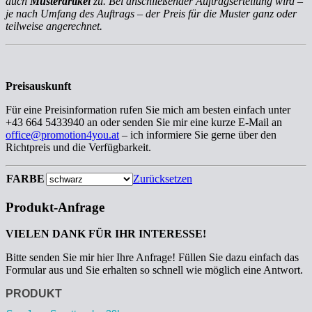
auch
Musterartikel
zu. Bei anschließender Auftragserteilung wird –
je nach Umfang des Auftrags – der Preis für die Muster ganz oder
teilweise angerechnet.
Preisauskunft
Für eine Preisinformation rufen Sie mich am besten einfach unter
+43 664 5433940 an oder senden Sie mir eine kurze E-Mail an
office@promotion4you.at
– ich informiere Sie gerne über den
Richtpreis und die Verfügbarkeit.
FARBE
Zurücksetzen
Produkt-Anfrage
VIELEN DANK FÜR IHR INTERESSE!
Bitte senden Sie mir hier Ihre Anfrage! Füllen Sie dazu einfach das
Formular aus und Sie erhalten so schnell wie möglich eine Antwort.
Anfrage
PRODUKT