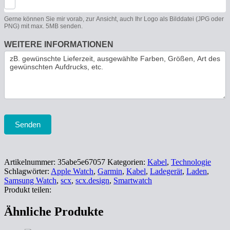
Gerne können Sie mir vorab, zur Ansicht, auch Ihr Logo als Bilddatei (JPG oder
PNG) mit max. 5MB senden.
WEITERE INFORMATIONEN
Senden
Artikelnummer:
35abe5e67057
Kategorien:
Kabel
,
Technologie
Schlagwörter:
Apple Watch
,
Garmin
,
Kabel
,
Ladegerät
,
Laden
,
Samsung Watch
,
scx
,
scx.design
,
Smartwatch
Produkt teilen:
Ähnliche Produkte