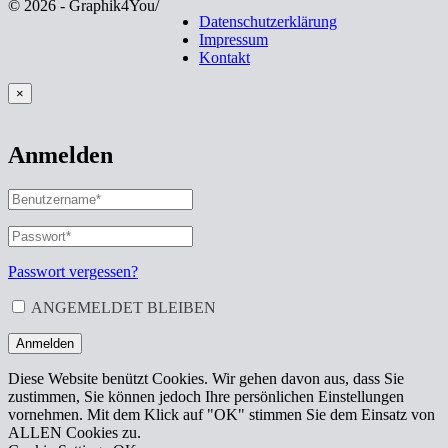
© 2026 - Graphik4You
/
Datenschutzerklärung
Impressum
Kontakt
×
Anmelden
BENUTZERNAME
ODER
E-
PASSWORT
*
ERFORDERLICH
MAIL-
ADRESSE
*
Passwort vergessen?
ERFORDERLICH
ANGEMELDET BLEIBEN
Anmelden
Diese Website benützt Cookies. Wir gehen davon aus, dass Sie
zustimmen, Sie können jedoch Ihre persönlichen Einstellungen
vornehmen. Mit dem Klick auf "OK" stimmen Sie dem Einsatz von
ALLEN Cookies zu.