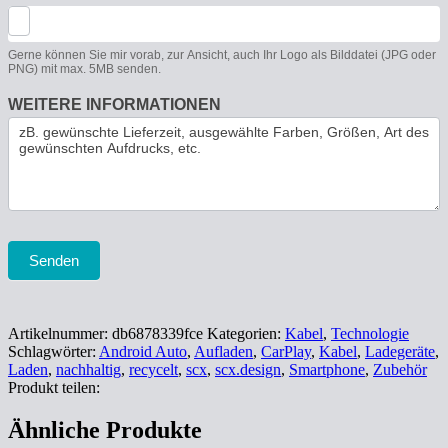
Gerne können Sie mir vorab, zur Ansicht, auch Ihr Logo als Bilddatei (JPG oder
PNG) mit max. 5MB senden.
WEITERE INFORMATIONEN
Senden
Artikelnummer:
db6878339fce
Kategorien:
Kabel
,
Technologie
Schlagwörter:
Android Auto
,
Aufladen
,
CarPlay
,
Kabel
,
Ladegeräte
,
Laden
,
nachhaltig
,
recycelt
,
scx
,
scx.design
,
Smartphone
,
Zubehör
Produkt teilen:
Ähnliche Produkte