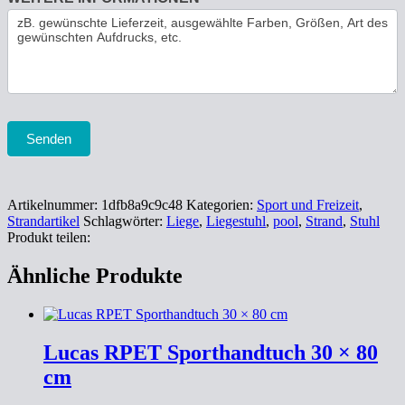
Senden
Artikelnummer:
1dfb8a9c9c48
Kategorien:
Sport und Freizeit
,
Strandartikel
Schlagwörter:
Liege
,
Liegestuhl
,
pool
,
Strand
,
Stuhl
Produkt teilen:
Ähnliche Produkte
Lucas RPET Sporthandtuch 30 × 80
cm