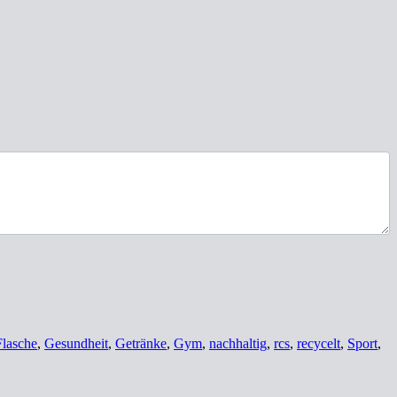
Flasche
,
Gesundheit
,
Getränke
,
Gym
,
nachhaltig
,
rcs
,
recycelt
,
Sport
,