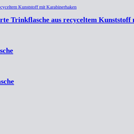
erte Trinkflasche aus recyceltem Kunststof
sche
asche