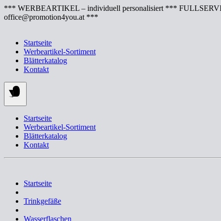
Springe
*** WERBEARTIKEL – individuell personalisiert *** FULLSERVI
zum
office@promotion4you.at ***
Inhalt
Startseite
Werbeartikel-Sortiment
Blätterkatalog
Kontakt
Startseite
Werbeartikel-Sortiment
Blätterkatalog
Kontakt
Startseite
Trinkgefäße
Wasserflaschen