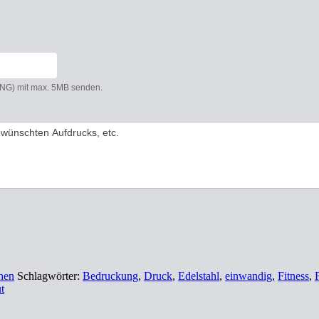
 PNG) mit max. 5MB senden.
hen
Schlagwörter:
Bedruckung
,
Druck
,
Edelstahl
,
einwandig
,
Fitness
,
t