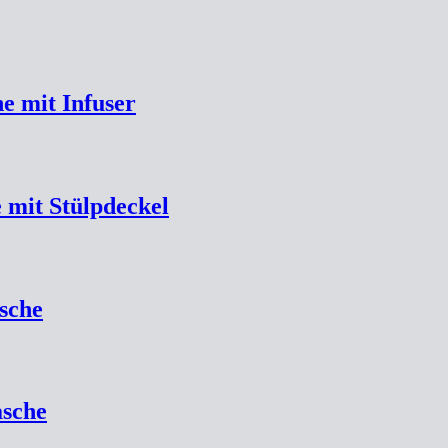
he mit Infuser
 mit Stülpdeckel
sche
asche