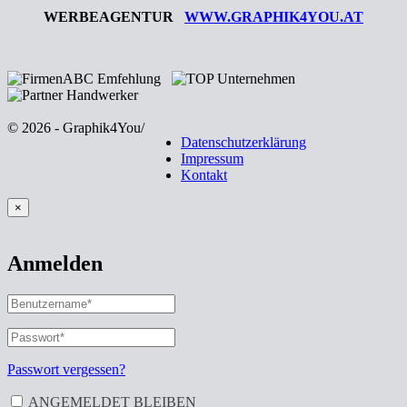
WERBEAGENTUR
WWW.GRAPHIK4YOU.AT
© 2026 - Graphik4You
/
Datenschutzerklärung
Impressum
Kontakt
×
Anmelden
BENUTZERNAME
ODER
E-
PASSWORT
*
ERFORDERLICH
MAIL-
ADRESSE
*
Passwort vergessen?
ERFORDERLICH
ANGEMELDET BLEIBEN