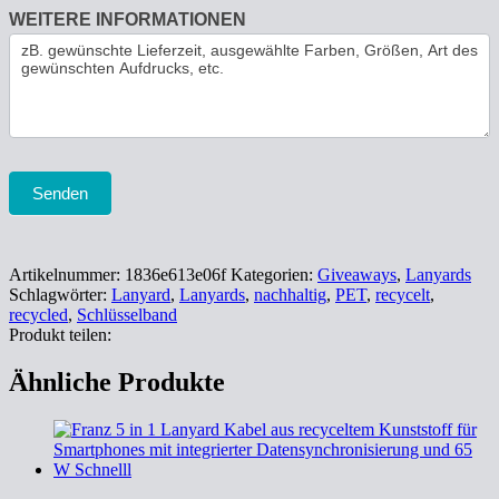
WEITERE INFORMATIONEN
Senden
Artikelnummer:
1836e613e06f
Kategorien:
Giveaways
,
Lanyards
Schlagwörter:
Lanyard
,
Lanyards
,
nachhaltig
,
PET
,
recycelt
,
recycled
,
Schlüsselband
Produkt teilen:
Ähnliche Produkte