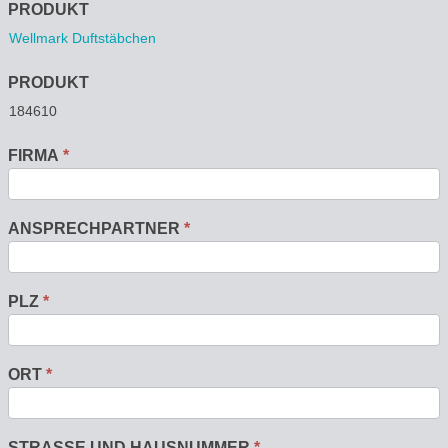
Anfrage
PRODUKT
PRODUKT
FIRMA
*
ANSPRECHPARTNER
*
PLZ
*
ORT
*
STRASSE UND HAUSNUMMER
*