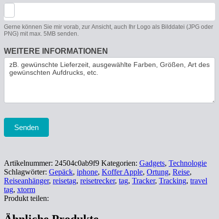
Gerne können Sie mir vorab, zur Ansicht, auch Ihr Logo als Bilddatei (JPG oder
PNG) mit max. 5MB senden.
WEITERE INFORMATIONEN
Senden
Artikelnummer:
24504c0ab9f9
Kategorien:
Gadgets
,
Technologie
Schlagwörter:
Gepäck
,
iphone
,
Koffer Apple
,
Ortung
,
Reise
,
Reiseanhänger
,
reisetag
,
reisetrecker
,
tag
,
Tracker
,
Tracking
,
travel
tag
,
xtorm
Produkt teilen: