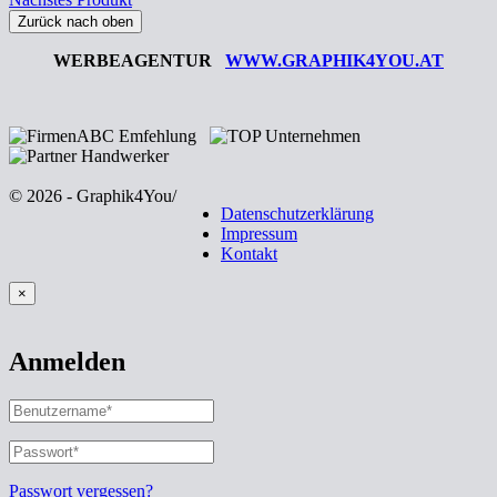
Zurück nach oben
WERBEAGENTUR
WWW.GRAPHIK4YOU.AT
© 2026 - Graphik4You
/
Datenschutzerklärung
Impressum
Kontakt
×
Anmelden
BENUTZERNAME
ODER
E-
PASSWORT
*
ERFORDERLICH
MAIL-
ADRESSE
*
Passwort vergessen?