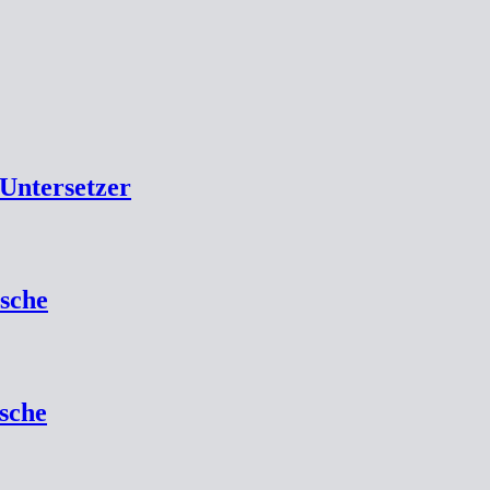
Untersetzer
sche
sche