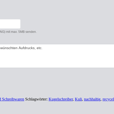
 PNG) mit max. 5MB senden.
nd Schreibwaren
Schlagwörter:
Kugelschreiber
,
Kuli
,
nachhaltig
,
recycel