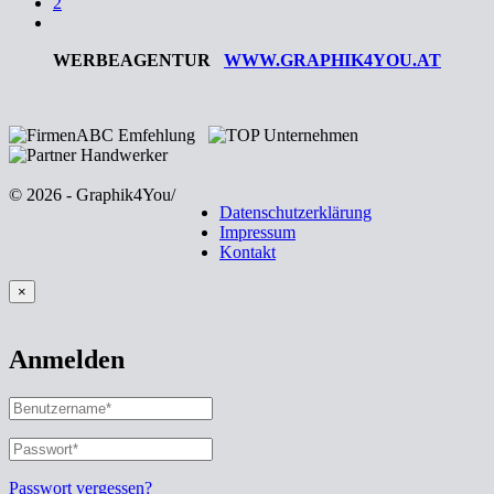
2
WERBEAGENTUR
WWW.GRAPHIK4YOU.AT
© 2026 - Graphik4You
/
Datenschutzerklärung
Impressum
Kontakt
×
Anmelden
BENUTZERNAME
ODER
E-
PASSWORT
*
ERFORDERLICH
MAIL-
ADRESSE
*
Passwort vergessen?