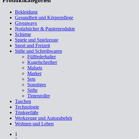
Produktkategorien
Bekleidung
Gesundheit und Körperpflege
Giveaways
Notizbücher & Papierprodukte
Schirme
Spiele und Spielzeuge
Sport und Freizeit
Stifte und Schreibwaren
Füllfederhalter
Kugelschreiber
Malsets
Marker
Sets
Sonstiges
Stifte
Tintenroller
Taschen
Technologie
Trinkgefäße
Werkzeuge und Autozubehör
Wohnen und Leben
1