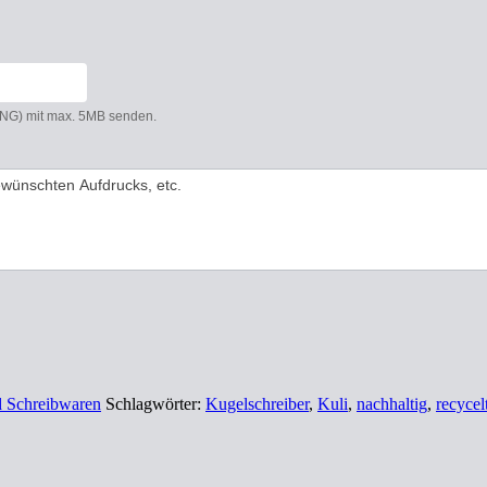
 PNG) mit max. 5MB senden.
nd Schreibwaren
Schlagwörter:
Kugelschreiber
,
Kuli
,
nachhaltig
,
recycel