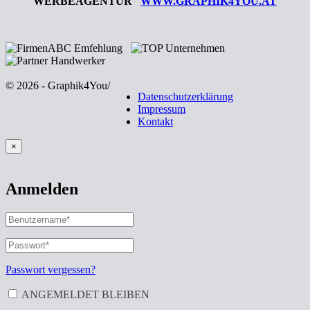
WERBEAGENTUR
WWW.GRAPHIK4YOU.AT
© 2026 - Graphik4You
/
Datenschutzerklärung
Impressum
Kontakt
×
Anmelden
BENUTZERNAME
ODER
E-
PASSWORT
*
ERFORDERLICH
MAIL-
ADRESSE
*
Passwort vergessen?
ERFORDERLICH
ANGEMELDET BLEIBEN