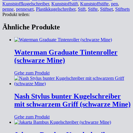
Kunststoffkugelschreiber
,
Kunststoffstift
,
Kunststoffstifte
,
pen
,
penne
,
pennesæt
,
Plastikkugelschreiber
,
Stift
,
Stifte
,
Stiftset
,
Stiftsets
Produkt teilen:
Ähnliche Produkte
Waterman Graduate Tintenroller
(schwarze Mine)
Gehe zum Produkt
Nash Stylus bunter Kugelschreiber
mit schwarzem Griff (schwarze Mine)
Gehe zum Produkt