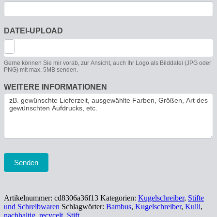
DATEI-UPLOAD
Gerne können Sie mir vorab, zur Ansicht, auch Ihr Logo als Bilddatei (JPG oder
PNG) mit max. 5MB senden.
WEITERE INFORMATIONEN
Senden
Artikelnummer:
cd8306a36f13
Kategorien:
Kugelschreiber
,
Stifte
und Schreibwaren
Schlagwörter:
Bambus
,
Kugelschreiber
,
Kulli
,
nachhaltig
,
recycelt
,
Stift