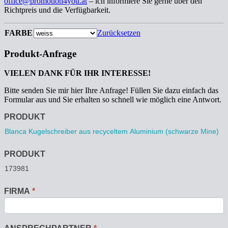
office@promotion4you.at
– ich informiere Sie gerne über den
Richtpreis und die Verfügbarkeit.
FARBE
Zurücksetzen
Produkt-Anfrage
VIELEN DANK FÜR IHR INTERESSE!
Bitte senden Sie mir hier Ihre Anfrage! Füllen Sie dazu einfach das
Formular aus und Sie erhalten so schnell wie möglich eine Antwort.
Anfrage
PRODUKT
PRODUKT
FIRMA
*