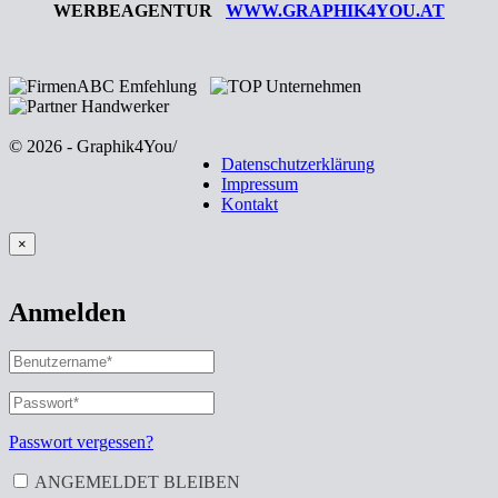
WERBEAGENTUR
WWW.GRAPHIK4YOU.AT
© 2026 - Graphik4You
/
Datenschutzerklärung
Impressum
Kontakt
×
Anmelden
BENUTZERNAME
ODER
E-
PASSWORT
*
ERFORDERLICH
MAIL-
ADRESSE
*
Passwort vergessen?
ERFORDERLICH
ANGEMELDET BLEIBEN