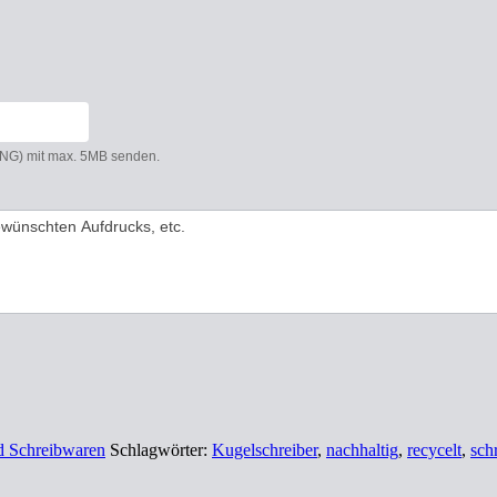
 PNG) mit max. 5MB senden.
nd Schreibwaren
Schlagwörter:
Kugelschreiber
,
nachhaltig
,
recycelt
,
sch