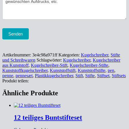
Senden
Artikelnummer:
3e4c98a971ff
Kategorien:
Kugelschreiber
,
Stifte
und Schreibwaren
Schlagwörter:
Kugelschreiber
,
Kugelschreiber
aus Kunststoff
,
Kugelschreiber-Stift
,
Kugelschreiber-Stifte
,
Kunststoffkugelschreiber
,
Kunststoffstift
,
Kunststoffstifte
,
pen
,
penne
,
pennesæt
,
Plastikkugelschreiber
,
Stift
,
Stifte
,
Stiftset
,
Stiftsets
Produkt teilen:
Ähnliche Produkte
12 teiliges Buntstifteset