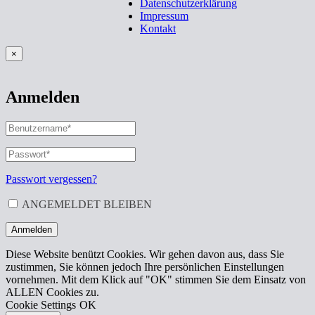
Datenschutzerklärung
Impressum
Kontakt
×
Anmelden
BENUTZERNAME
ODER
E-
PASSWORT
*
ERFORDERLICH
MAIL-
ADRESSE
*
Passwort vergessen?
ERFORDERLICH
ANGEMELDET BLEIBEN
Anmelden
Diese Website benützt Cookies. Wir gehen davon aus, dass Sie
zustimmen, Sie können jedoch Ihre persönlichen Einstellungen
vornehmen. Mit dem Klick auf "OK" stimmen Sie dem Einsatz von
ALLEN Cookies zu.
Cookie Settings
OK