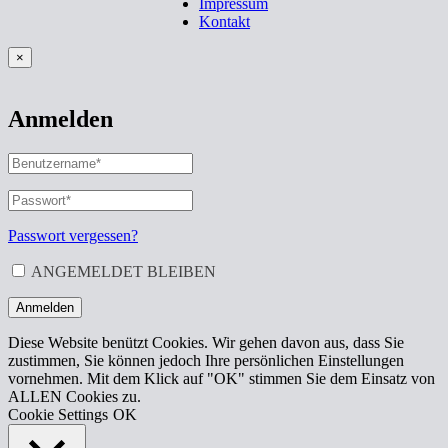
Impressum
Kontakt
×
Anmelden
BENUTZERNAME
ODER
E-
PASSWORT
*
ERFORDERLICH
MAIL-
ADRESSE
*
Passwort vergessen?
ERFORDERLICH
ANGEMELDET BLEIBEN
Anmelden
Diese Website benützt Cookies. Wir gehen davon aus, dass Sie
zustimmen, Sie können jedoch Ihre persönlichen Einstellungen
vornehmen. Mit dem Klick auf "OK" stimmen Sie dem Einsatz von
ALLEN Cookies zu.
Cookie Settings
OK