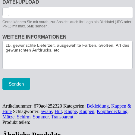
DATEI-UPLOAD
Gerne können Sie mir vorab, zur Ansicht, auch Ihr Logo als Bilddatei (JPG oder
PNG) mit max. 5MB senden.
WEITERE INFORMATIONEN
Senden
Artikelnummer:
679ac4252320
Kategorien:
Bekleidung
,
Kappen &
Hüte
Schlagwörter:
aware
,
Hut
,
Kappe
,
Kappen
,
Kopfbedeckung
,
Mütze
,
Schirm
,
Sommer
,
Transparent
Produkt teilen: