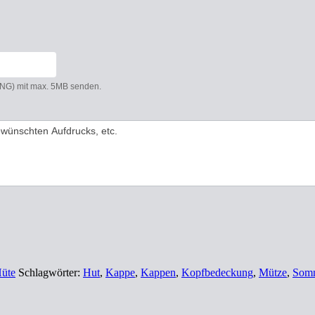
 PNG) mit max. 5MB senden.
üte
Schlagwörter:
Hut
,
Kappe
,
Kappen
,
Kopfbedeckung
,
Mütze
,
Som