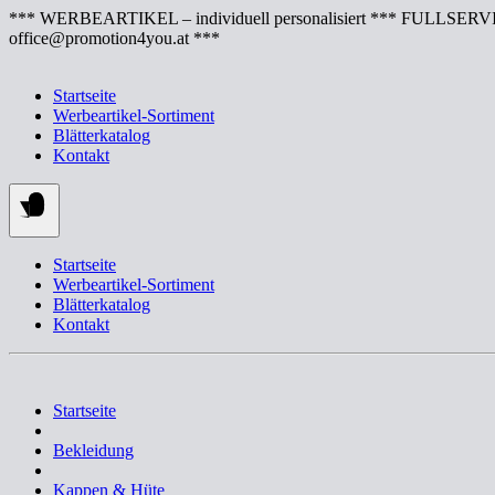
Springe
*** WERBEARTIKEL – individuell personalisiert *** FULLSERVI
zum
office@promotion4you.at ***
Inhalt
Startseite
Werbeartikel-Sortiment
Blätterkatalog
Kontakt
Startseite
Werbeartikel-Sortiment
Blätterkatalog
Kontakt
Startseite
Bekleidung
Kappen & Hüte