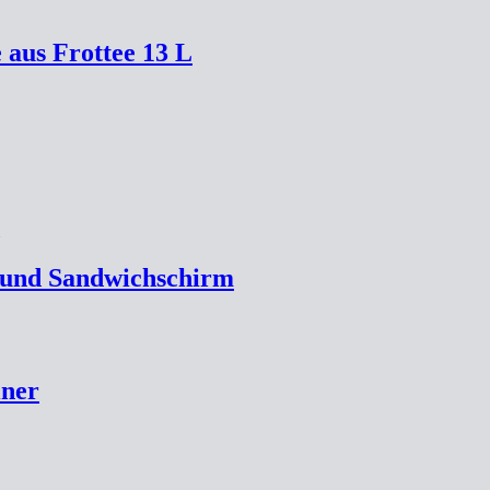
 aus Frottee 13 L
 und Sandwichschirm
iner