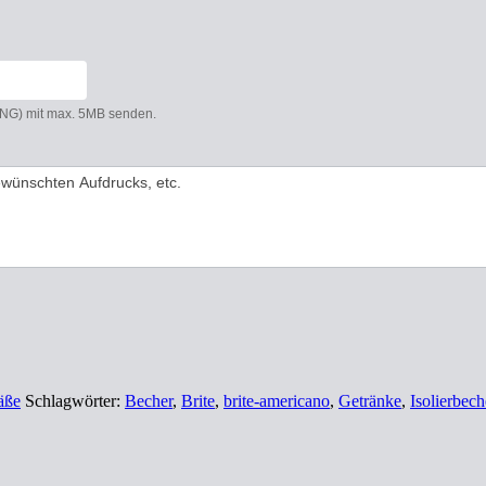
 PNG) mit max. 5MB senden.
äße
Schlagwörter:
Becher
,
Brite
,
brite-americano
,
Getränke
,
Isolierbech