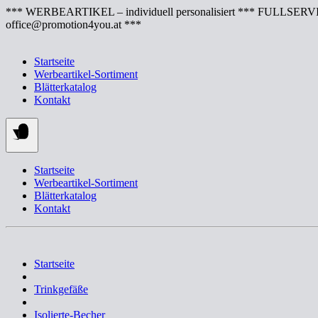
Springe
*** WERBEARTIKEL – individuell personalisiert *** FULLSERVI
zum
office@promotion4you.at ***
Inhalt
Startseite
Werbeartikel-Sortiment
Blätterkatalog
Kontakt
Startseite
Werbeartikel-Sortiment
Blätterkatalog
Kontakt
Startseite
Trinkgefäße
Isolierte-Becher