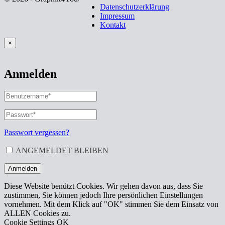
Datenschutzerklärung
Impressum
Kontakt
×
Anmelden
BENUTZERNAME
ODER
E-
PASSWORT
*
ERFORDERLICH
MAIL-
ADRESSE
*
Passwort vergessen?
ERFORDERLICH
ANGEMELDET BLEIBEN
Anmelden
Diese Website benützt Cookies. Wir gehen davon aus, dass Sie
zustimmen, Sie können jedoch Ihre persönlichen Einstellungen
vornehmen. Mit dem Klick auf "OK" stimmen Sie dem Einsatz von
ALLEN Cookies zu.
Cookie Settings
OK