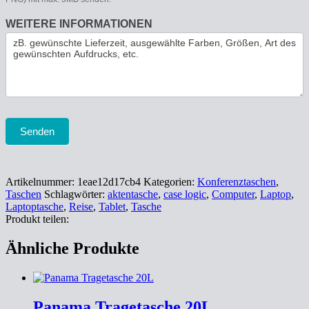
WEITERE INFORMATIONEN
Senden
Artikelnummer:
1eae12d17cb4
Kategorien:
Konferenztaschen
,
Taschen
Schlagwörter:
aktentasche
,
case logic
,
Computer
,
Laptop
,
Laptoptasche
,
Reise
,
Tablet
,
Tasche
Produkt teilen:
Ähnliche Produkte
Panama Tragetasche 20L