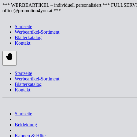
Springe
*** WERBEARTIKEL – individuell personalisiert *** FULLSERVI
zum
office@promotion4you.at ***
Inhalt
Startseite
Werbeartikel-Sortiment
Blätterkatalog
Kontakt
Startseite
Werbeartikel-Sortiment
Blätterkatalog
Kontakt
Startseite
Bekleidung
Kappen & Hüte