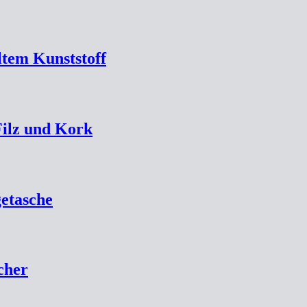
ltem Kunststoff
Filz und Kork
etasche
cher