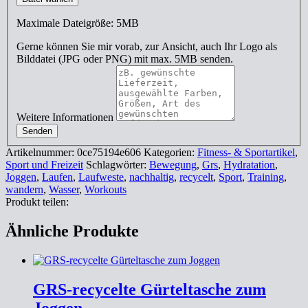
Maximale Dateigröße: 5MB
Gerne können Sie mir vorab, zur Ansicht, auch Ihr Logo als
Bilddatei (JPG oder PNG) mit max. 5MB senden.
Weitere Informationen
Senden
Artikelnummer:
0ce75194e606
Kategorien:
Fitness- & Sportartikel
,
Sport und Freizeit
Schlagwörter:
Bewegung
,
Grs
,
Hydratation
,
Joggen
,
Laufen
,
Laufweste
,
nachhaltig
,
recycelt
,
Sport
,
Training
,
wandern
,
Wasser
,
Workouts
Produkt teilen:
Ähnliche Produkte
GRS-recycelte Gürteltasche zum
Joggen