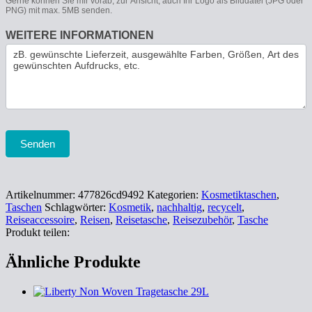
Gerne können Sie mir vorab, zur Ansicht, auch Ihr Logo als Bilddatei (JPG oder
PNG) mit max. 5MB senden.
WEITERE INFORMATIONEN
Senden
Artikelnummer:
477826cd9492
Kategorien:
Kosmetiktaschen
,
Taschen
Schlagwörter:
Kosmetik
,
nachhaltig
,
recycelt
,
Reiseaccessoire
,
Reisen
,
Reisetasche
,
Reisezubehör
,
Tasche
Produkt teilen:
Ähnliche Produkte