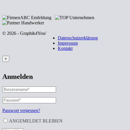
© 2026 - Graphik4You
/
Datenschutzerklärung
Impressum
Kontakt
×
Anmelden
BENUTZERNAME
ODER
E-
PASSWORT
*
ERFORDERLICH
MAIL-
ADRESSE
*
Passwort vergessen?
ERFORDERLICH
ANGEMELDET BLEIBEN